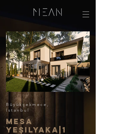
Büyükçekmece,
İstanbul
mesa
yeşilyaka|1