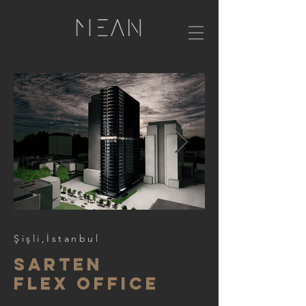
Şişli,İstanbul
sarten
flex office