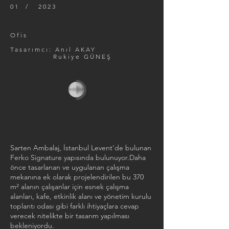
01 / 2023
Ofis
Tasarımcı: Anıl AKAY
Rukiye GÜNEŞ
Sarten Ambalaj, İstanbul Levent’de bulunan
Ferko Signature yapısında bulunuyor.Daha
önce tasarlanan ve uygulanan çalışma
mekanına ek olarak projelendirilen bu 370
m² alanın çalışanlar için esnek çalışma
alanları, kafe, etkinlik alanı ve yönetim kurulu
toplantı odası gibi farklı ihtiyaçlara cevap
verecek nitelikte bir tasarım yapılması
bekleniyordu.