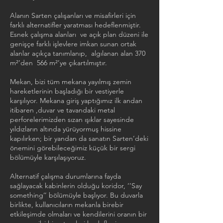
Alanın Sarten çalışanları ve misafirleri için
farklı alternatifler yaratması hedeflenmiştir.
Esnek çalışma alanları ve açık plan düzeni ile
genişçe farklı işlevlere imkan sunan ortak
alanlar açıkça tanımlanıp, algılanan alan 370
m²’den 566 m²’ye çıkartılmıştır.
Mekan, bizi tüm mekana yayılmış zemin
hareketlerinin başladığı bir vestiyerle
karşılıyor. Mekana giriş yaptığımız ilk andan
itibaren ,duvar ve tavandaki metal
perforelerimizden sızan ışıklar sayesinde
yıldızların altında yürüyormuş hissine
kapılırken; bir yandan da sanatın Sarten’deki
önemini görebileceğimiz küçük bir sergi
bölümüyle karşılaşıyoruz.
Alternatif çalışma durumlarına fayda
sağlayacak kabinlerin olduğu koridor, ‘’Say
something’’ bölümüyle başlıyor. Bu duvarla
birlikte, kullanıcıların mekanla birebir
etkileşimde olmaları ve kendilerini oranın bir