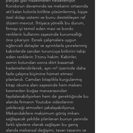
parçası gibi hissetmeleri hedefleniyor.
Koridorun devamında ise mekanın ortasında
atıl kalan kolonla birlikte çözümlenmiş, kişiye
özel dolap sistemi ve bunu destekleyen raf
düzeni mevcut. İhtiyaca yönelik bu durum,
firmayı iyi temsil eden mavi ve bordo
renklerin kullanımı sayesinde kurumsallığı
öne çıkarıyor. Esnek çalışmalara uygun
eğlenceli detaylar ve ayrıntılarla çevrelenmiş
kabinlerde sarıdan turuncuya birbirini takip
eden renklerin 3 tonu hakim. Kabinler,
zemin kotundan sonra dört basamak
kademelendirilerek, aynı m² üzerinde daha
fazla çalışma biçimine hizmet etmesi
planlandı. Camdan kitaplıkla kurgulanmış
kitap okuma alanı sayesinde hem mekanı
kesmeden boğaz manzarasından
faydalanabiliyorken hem de gerektiğinde bu
alanda firmanın Youtube videolarının
çekileceği atmosferi yakalayabiliyoruz.
Mekandakilere maksimum görüş imkanı
sağlayacak şekilde planlanan bunun yanında
farklı işlevlere olanak sağlayan bu geniş
alanda mekansal değişimi, tavan tasarımı ve