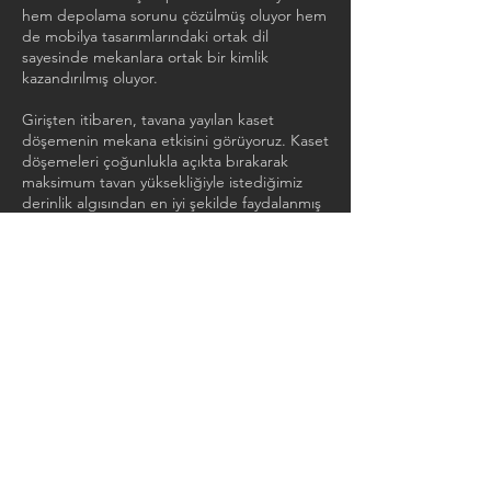
hem depolama sorunu çözülmüş oluyor hem
de mobilya tasarımlarındaki ortak dil
sayesinde mekanlara ortak bir kimlik
kazandırılmış oluyor.
Girişten itibaren, tavana yayılan kaset
döşemenin mekana etkisini görüyoruz. Kaset
döşemeleri çoğunlukla açıkta bırakarak
maksimum tavan yüksekliğiyle istediğimiz
derinlik algısından en iyi şekilde faydalanmış
oluyoruz. Yapının kuralları gereği cephe
hattında bulunan asma tavan bandında ise
yarıklar açıp aydınlatma elemanlarımızı bu
yarıklara saplayarak açıkta kalan kaset
döşemelerimizle güçlü bir ilişki kuruyoruz.
Zemin tasarımını ele alırken birimlere renkler
atayıp; mekanın genelini yumuşak renk
paleti ve ögelerle geçerken, asıl renk
kullanımını zemin tasarımında kullanma kararı
alıyoruz. Böylece, çalışırken görsel algıyı
bozmayan ama renklerin verdiği enerjiyi de
en iyi şekilde kullanabilen bir mekan yaratmış