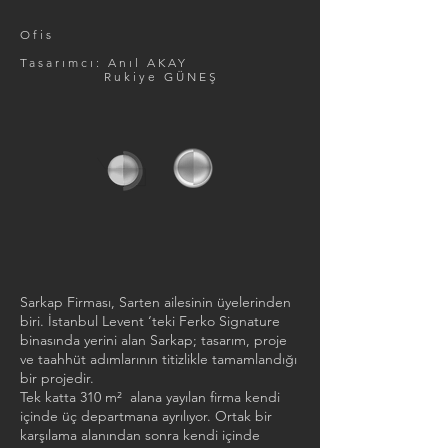
Ofis
Tasarımcı: Anıl AKAY
Rukiye GÜNEŞ
Sarkap Firması, Sarten ailesinin üyelerinden
biri. İstanbul Levent ‘teki Ferko Signature
binasında yerini alan Sarkap; tasarım, proje
ve taahhüt adımlarının titizlikle tamamlandığı
bir projedir.
Tek katta 310 m² alana yayılan firma kendi
içinde üç departmana ayrılıyor. Ortak bir
karşılama alanından sonra kendi içinde