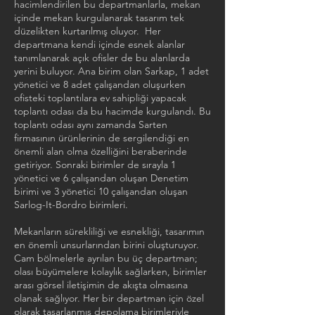
hacimlendirilen bu departmanlarla, mekan
içinde mekan kurgulanarak tasarım tek
düzelikten kurtarılmış oluyor. Her
departmana kendi içinde esnek alanlar
tanımlanarak açık ofisler de bu alanlarda
yerini buluyor. Ana birim olan Sarkap, 1 adet
yönetici ve 8 adet çalışandan oluşurken
ofisteki toplantılara ev sahipliği yapacak
toplantı odası da bu hacimde kurgulandı. Bu
toplantı odası aynı zamanda Sarten
firmasının ürünlerinin de sergilendiği en
önemli alan olma özelliğini beraberinde
getiriyor. Sonraki birimler de sırayla 1
yönetici ve 6 çalışandan oluşan Denetim
birimi ve 3 yönetici 10 çalışandan oluşan
Sarlog-It-Bordro birimleri.
Mekanların sürekliliği ve esnekliği, tasarımın
en önemli unsurlarından birini oluşturuyor.
Cam bölmelerle ayrılan bu üç departman;
olası büyümelere kolaylık sağlarken, birimler
arası görsel iletişimin de akışta olmasına
olanak sağlıyor. Her bir departman için özel
olarak tasarlanmış depolama birimleriyle